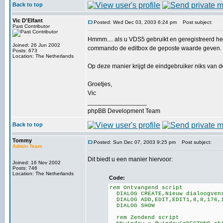
Back to top
Vic D'Elfant
Posted: Wed Dec 03, 2003 6:24 pm
Post subject:
Past Contributor
Hmmm.... als u VDS5 gebruikt en geregistreerd heb
Joined: 26 Jun 2002
commando de editbox de geposte waarde geven.
Posts: 673
Location: The Netherlands
Op deze manier krijgt de eindgebruiker niks va
Groetjes,
Vic
_________________
phpBB Development Team
Back to top
Tommy
Posted: Sun Dec 07, 2003 9:25 pm
Post subject:
Admin Team
Dit biedt u een manier hiervoor:
Joined: 16 Nov 2002
Posts: 746
Location: The Netherlands
Code:
rem Ontvangend script
DIALOG CREATE,Nieuw dialoogvens
DIALOG ADD,EDIT,EDIT1,8,8,176,
DIALOG SHOW
rem Zendend script