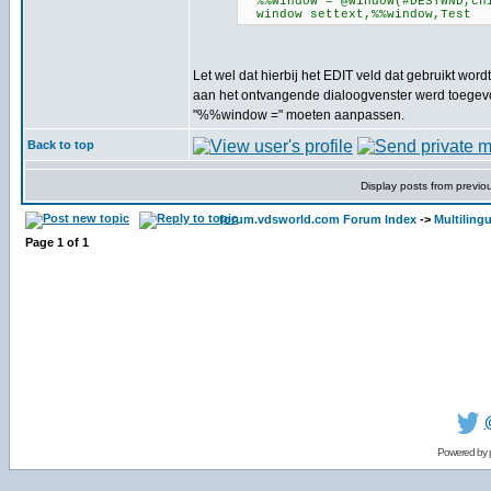
%%window = @window(#DESTWND,ch
window settext,%%window,Test
Let wel dat hierbij het EDIT veld dat gebruikt wordt 
aan het ontvangende dialoogvenster werd toegevo
"%%window =" moeten aanpassen.
Back to top
Display posts from previo
forum.vdsworld.com Forum Index
->
Multiling
Page
1
of
1
Powered by