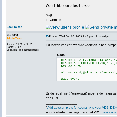
Weet jij hier een oplossing voor!
mvg.
H. Gerrlich
Back to top
Skit3000
Posted: Wed Dec 03, 2003 2:47 pm
Post subject:
Admin Team
Joined: 11 May 2002
Editboxen van een waarde voorzien is heel simpel
Posts: 2166
Location: The Netherlands
Code:
DIALOG CREATE,Nieuw Dialoog,-1,
DIALOG ADD,EDIT,EDIT1,16,15,,,G
DIALOG SHOW
window send,@winexists(~EDIT1),
wait event
Bij de regel met @winexists() moet je de naam van 
eens uit!
_________________
[
Add autocomplete functionality to your VDS IDE 
Voor Nederlandse beginners met VDS:
bekijk ook