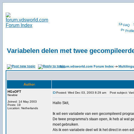
FAQ
Profil
Variabelen delen met twee gecompileer
forum.vdsworld.com Forum Index
->
Multiling
Author
HGsOFT
Posted: Wed Dec 03, 2003 8:29 am
Post subject: Var
Newbie
Joined: 14 May 2003
Hallo Skit,
Posts: 19
Location: Netherlands
Ik wil een variabele van een gecompileerd prog
De twee programma's staan open, ik heb al wat g
moet gebruiken.
Als ik een variabele deel wil ik het direct in een ed