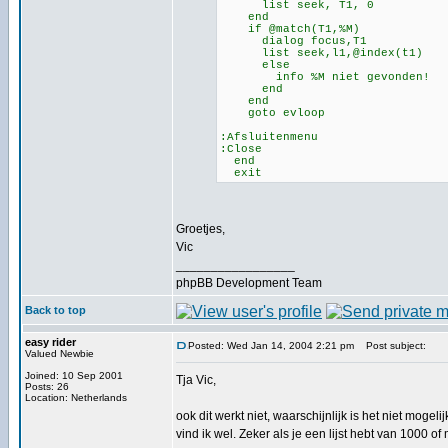
list seek, T1, 0
end
if @match(T1,%M)
dialog focus,T1
list seek,l1,@index(t1)
else
info %M niet gevonden!
end
end
goto evloop
:Afsluitenmenu
:Close
end
exit
Groetjes,
Vic
_________________
phpBB Development Team
Back to top
easy rider
Posted: Wed Jan 14, 2004 2:21 pm
Post subject:
Valued Newbie
Joined: 10 Sep 2001
Tja Vic,
Posts: 26
Location: Netherlands
ook dit werkt niet, waarschijnlijk is het niet moge
vind ik wel. Zeker als je een lijst hebt van 1000 of