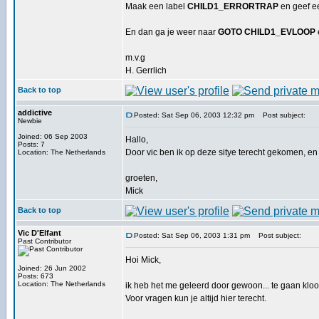
Maak een label
CHILD1_ERRORTRAP
en geef 
En dan ga je weer naar
GOTO CHILD1_EVLOOP
m.v.g
H. Gerrlich
Back to top
addictive
Posted: Sat Sep 06, 2003 12:32 pm
Post subject:
Newbie
Joined: 06 Sep 2003
Hallo,
Posts: 7
Door vic ben ik op deze sitye terecht gekomen, en
Location: The Netherlands
groeten,
Mick
Back to top
Vic D'Elfant
Posted: Sat Sep 06, 2003 1:31 pm
Post subject:
Past Contributor
Hoi Mick,
Joined: 26 Jun 2002
Posts: 673
Location: The Netherlands
ik heb het me geleerd door gewoon... te gaan klo
Voor vragen kun je altijd hier terecht.