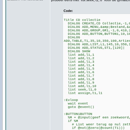
probeer eens met "list seek, t1, 0" voor de @match
Code:
Title CD collectie
DIALOG CREATE,CD Collectie,-1,
DIALOG ADD,MENU,&amp;Bestand,&a
DIALOG ADD,GROUP,GR1,-1,0,410,
DIALOG ADD,BUTTON,BUTTON1,10,10
DIALOG
ADD,TABLE,T1,35,10,350,100,Artie
DIALOG ADD,LIST,L1,145,10,350,
DIALOG ADD,STATUS,ST1,[120]|
DIALOG SHOW
list add,l1,1
list add,l1,2
list add,l1,3
list add,l1,4
list add,l1,5
list add,l1,6
list add,l1,7
list add,l1,8
list add,l1,9
list add,l1,10
list seek,l1,0
list assign,t1,l1
:Evloop
wait event
goto @event()
:BUTTON1BUTTON
%M = @input(geef een zoekwoord
if %M
# List weer terug op nul zet
if @not(@zero(@count(T1)))