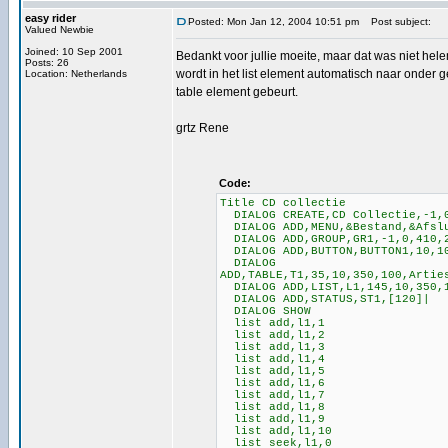
easy rider
Posted: Mon Jan 12, 2004 10:51 pm
Post subject:
Valued Newbie
Joined: 10 Sep 2001
Bedankt voor jullie moeite, maar dat was niet helem
Posts: 26
wordt in het list element automatisch naar onder ge
Location: Netherlands
table element gebeurt.
grtz Rene
Code:
Title CD collectie
DIALOG CREATE,CD Collectie,-1,
DIALOG ADD,MENU,&Bestand,&Afsl
DIALOG ADD,GROUP,GR1,-1,0,410,
DIALOG ADD,BUTTON,BUTTON1,10,10
DIALOG
ADD,TABLE,T1,35,10,350,100,Artie
DIALOG ADD,LIST,L1,145,10,350,
DIALOG ADD,STATUS,ST1,[120]|
DIALOG SHOW
list add,l1,1
list add,l1,2
list add,l1,3
list add,l1,4
list add,l1,5
list add,l1,6
list add,l1,7
list add,l1,8
list add,l1,9
list add,l1,10
list seek,l1,0