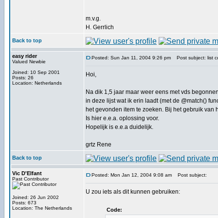
m.v.g.
H. Gerrlich
Back to top
easy rider
Posted: Sun Jan 11, 2004 9:26 pm
Post subject: list c
Valued Newbie
Joined: 10 Sep 2001
Hoi,
Posts: 26
Location: Netherlands
Na dik 1,5 jaar maar weer eens met vds begonnen. 
in deze lijst wat ik erin laadt (met de @match() func
het gevonden item te zoeken. Bij het gebruik van het
Is hier e.e.a. oplossing voor.
Hopelijk is e.e.a duidelijk.
grtz Rene
Back to top
Vic D'Elfant
Posted: Mon Jan 12, 2004 9:08 am
Post subject:
Past Contributor
U zou iets als dit kunnen gebruiken:
Joined: 26 Jun 2002
Posts: 673
Location: The Netherlands
Code: