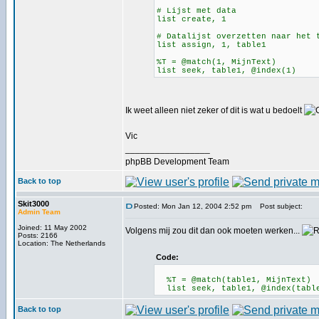
# Lijst met data
list create, 1
# Datalijst overzetten naar het 
list assign, 1, table1
%T = @match(1, MijnText)
list seek, table1, @index(1)
Ik weet alleen niet zeker of dit is wat u bedoelt
Vic
_________________
phpBB Development Team
Back to top
Skit3000
Posted: Mon Jan 12, 2004 2:52 pm
Post subject:
Admin Team
Joined: 11 May 2002
Volgens mij zou dit dan ook moeten werken...
Posts: 2166
Location: The Netherlands
Code:
%T = @match(table1, MijnText)
list seek, table1, @index(tabl
Back to top