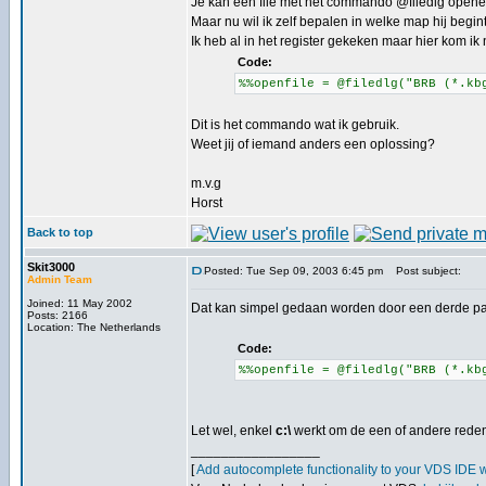
Je kan een file met het commando @filedlg opene
Maar nu wil ik zelf bepalen in welke map hij begint
Ik heb al in het register gekeken maar hier kom ik n
Code:
%%openfile = @filedlg("BRB (*.kb
Dit is het commando wat ik gebruik.
Weet jij of iemand anders een oplossing?
m.v.g
Horst
Back to top
Skit3000
Posted: Tue Sep 09, 2003 6:45 pm
Post subject:
Admin Team
Joined: 11 May 2002
Dat kan simpel gedaan worden door een derde pa
Posts: 2166
Location: The Netherlands
Code:
%%openfile = @filedlg("BRB (*.kb
Let wel, enkel
c:\
werkt om de een of andere reden
_________________
[
Add autocomplete functionality to your VDS IDE 