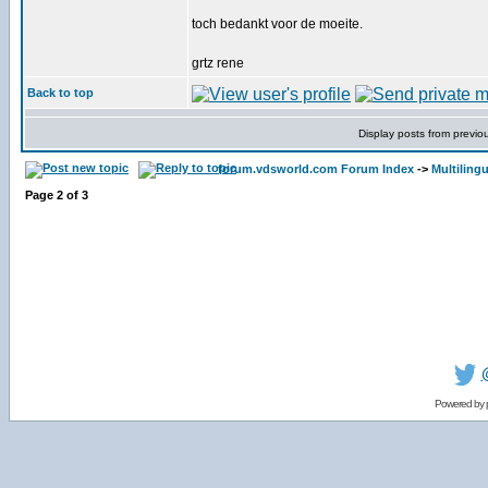
toch bedankt voor de moeite.
grtz rene
Back to top
Display posts from previo
forum.vdsworld.com Forum Index
->
Multiling
Page
2
of
3
Powered by