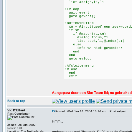
list assign,t1,l1
:Evloop
wait event
goto @event()
:BUTTON1BUTTON
%M = @input(geef een zoekwoord
if %M
if @match(T1,%M)
dialog focus,T1
list seek,l1,@index(t1)
else
info %M niet gevonden!
end
end
goto evloop
:Afsluitenmenu
:Close
end
exit
Aangepast door een Site Team lid; nu gebruikt 
Back to top
Vic D'Elfant
Posted: Wed Jan 14, 2004 10:14 am
Post subject:
Past Contributor
Hmm...
Joined: 26 Jun 2002
Posts: 673
Location: The Netherlands