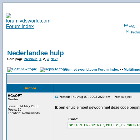
FAQ
Profil
Nederlandse hulp
Goto page
Previous
1
,
2
,
3
Next
forum.vdsworld.com Forum Index
->
Multiling
Author
HGsOFT
Posted: Thu Aug 07, 2003 2:20 pm
Post subject:
Newbie
Joined: 14 May 2003
Ik ben er uit je moet gewoon met deze code begin
Posts: 19
Location: Netherlands
Code:
OPTION ERRORTRAP,CHILD1_ERRORTRA