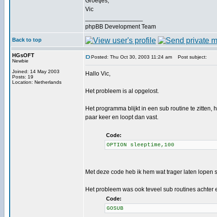
Groetjes,
Vic
_________________
phpBB Development Team
Back to top
HGsOFT
Posted: Thu Oct 30, 2003 11:24 am
Post subject:
Newbie
Joined: 14 May 2003
Hallo Vic,
Posts: 19
Location: Netherlands
Het probleem is al opgelost.
Het programma blijkt in een sub routine te zitten, 
paar keer en loopt dan vast.
Code:
OPTION sleeptime,100
Met deze code heb ik hem wat trager laten lopen s
Het probleem was ook teveel sub routines achter e
Code:
GOSUB