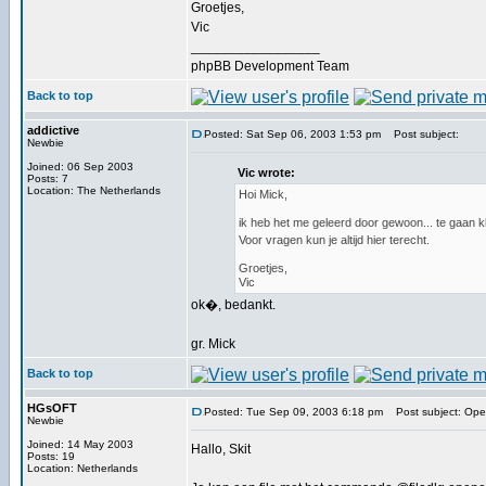
Groetjes,
Vic
_________________
phpBB Development Team
Back to top
addictive
Posted: Sat Sep 06, 2003 1:53 pm
Post subject:
Newbie
Joined: 06 Sep 2003
Vic wrote:
Posts: 7
Location: The Netherlands
Hoi Mick,
ik heb het me geleerd door gewoon... te gaan 
Voor vragen kun je altijd hier terecht.
Groetjes,
Vic
ok�, bedankt.
gr. Mick
Back to top
HGsOFT
Posted: Tue Sep 09, 2003 6:18 pm
Post subject: Open
Newbie
Joined: 14 May 2003
Hallo, Skit
Posts: 19
Location: Netherlands