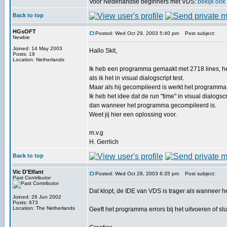
Voor Nederlandse beginners met VDS:
bekijk ook
Back to top
HGsOFT
Posted: Wed Oct 29, 2003 5:40 pm
Post subject:
Newbie
Joined: 14 May 2003
Hallo Skit,
Posts: 19
Location: Netherlands
Ik heb een programma gemaakt met 2718 lines, h
als ik het in visual dialogscript test.
Maar als hij gecompileerd is werkt het programma
Ik heb het idee dat de run "time" in visual dialogsc
dan wanneer het programma gecompileerd is.
Weet jij hier een oplossing voor.
m.v.g
H. Gerrlich
Back to top
Vic D'Elfant
Posted: Wed Oct 29, 2003 6:35 pm
Post subject:
Past Contributor
Dat klopt, de IDE van VDS is trager als wanneer h
Joined: 26 Jun 2002
Posts: 673
Location: The Netherlands
Geeft het programma errors bij het uitvoeren of slu